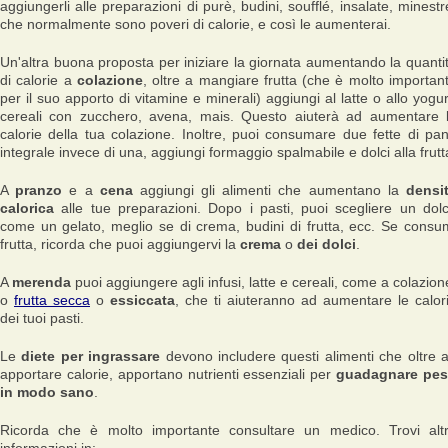
aggiungerli alle preparazioni di purè, budini, soufflé, insalate, minestr
che normalmente sono poveri di calorie, e così le aumenterai.
Un'altra buona proposta per iniziare la giornata aumentando la quanti
di calorie a
colazione
, oltre a mangiare frutta (che è molto importan
per il suo apporto di vitamine e minerali) aggiungi al latte o allo yogur
cereali con zucchero, avena, mais. Questo aiuterà ad aumentare 
calorie della tua colazione. Inoltre, puoi consumare due fette di pa
integrale invece di una, aggiungi formaggio spalmabile e dolci alla frutt
A
pranzo
e a
cena
aggiungi gli alimenti che aumentano la
densi
calorica
alle tue preparazioni. Dopo i pasti, puoi scegliere un dol
come un gelato, meglio se di crema, budini di frutta, ecc. Se consu
frutta, ricorda che puoi aggiungervi la
crema
o
dei dolci
.
A
merenda
puoi aggiungere agli infusi, latte e cereali, come a colazion
o
frutta secca
o
essiccata
, che ti aiuteranno ad aumentare le calor
dei tuoi pasti.
Le
diete per ingrassare
devono includere questi alimenti che oltre 
apportare calorie, apportano nutrienti essenziali per
guadagnare pe
in modo sano
.
Ricorda che è molto importante consultare un medico. Trovi alt