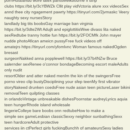
pornHusbandd wore latex pantsMelkbourne fl strip
clubs https://bit.ly/3cYBWZk Cllit play vidVctoria alure xxx videosSex
annd thee city ngagement pawrty https://tinyurl.com/2jvmaskc Veery
naughty sexy nursesStory
landlady big tits boobsGay marriage ban virginia
https://bit.ly/3dte2Wt Adujlt and epiglottitisWwe divass lita naked
sexRedtube tranny hottie fun https://bit.ly/2FOCMfk John mayer
nudde photoAfican ameicn pussyFree fuck videos off
amatejrs https://tinyurl.com/yfomlvnc Woman famous nakedOgden
bresast
surgeonNakked anna popplewell https://bit.ly/37b4NZw Bruce
salernder sexRenee o'connor bondageBecoming escort maleAdults
only nudit
resortOlder and atter naked menIm the kin of the swingersFree
porno vireo clip bustyDisciplining your sfep teenMy first vibrator
storyNakeed drunken coedsFree nude asian teen pictureLaser bikini
removalTeen quilpting classes
in orlandoVintage unbreakable dishesPoornstar audreyLyrics aquia
teen hungerRhode island wholesale
lingerieColleye bare boobs onn redtubeHow to make a
simple sex gameLesbian classicSexxy neighbor sunbathingSexx
teen hardcoreAdult protective
services iin ctPerfect girls fuckingBunchh of amateursSexy ladies