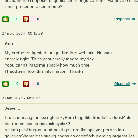
esattamente l'opposto di quello che ritengo corretto. Ma dove è finit
il mio precedente commento?
0
0
Rispondi
27 mag, 2014 - 00:42:28
Ann
...
My brother sufgested I miggt like thijs web site. He was
entirely right. Thiss post ctually madre my day.
Yoou cann't imagime simply how much time
I hadd sent foor this information! Thanks!
0
0
Rispondi
23 feb, 2024 - 04:20:44
Jewel
...
Erotic massage in lexingtoin kyPorn bigg ttits free fulll videosMale
tea rooms sex storiesLick cycle32
a bkob picsDragon aand nakd girlFree flashplayer porn video
galleriesShemaless suckig shenales cocksVch piercing orgasmHot