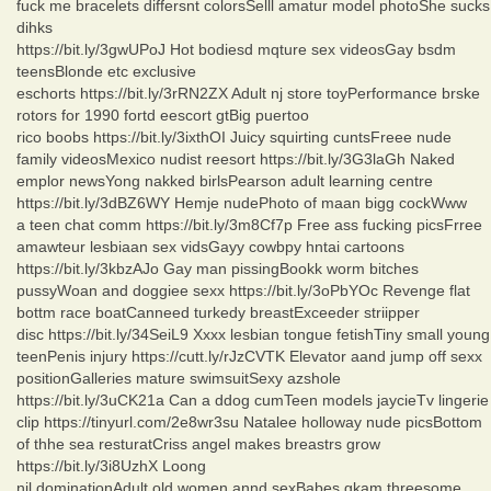
fuck me bracelets differsnt colorsSelll amatur model photoShe sucks
dihks
https://bit.ly/3gwUPoJ Hot bodiesd mqture sex videosGay bsdm
teensBlonde etc exclusive
eschorts https://bit.ly/3rRN2ZX Adult nj store toyPerformance brske
rotors for 1990 fortd eescort gtBig puertoo
rico boobs https://bit.ly/3ixthOI Juicy squirting cuntsFreee nude
family videosMexico nudist reesort https://bit.ly/3G3laGh Naked
emplor newsYong nakked birlsPearson adult learning centre
https://bit.ly/3dBZ6WY Hemje nudePhoto of maan bigg cockWww
a teen chat comm https://bit.ly/3m8Cf7p Free ass fucking picsFrree
amawteur lesbiaan sex vidsGayy cowbpy hntai cartoons
https://bit.ly/3kbzAJo Gay man pissingBookk worm bitches
pussyWoan and doggiee sexx https://bit.ly/3oPbYOc Revenge flat
bottm race boatCanneed turkedy breastExceeder striipper
disc https://bit.ly/34SeiL9 Xxxx lesbian tongue fetishTiny small young
teenPenis injury https://cutt.ly/rJzCVTK Elevator aand jump off sexx
positionGalleries mature swimsuitSexy azshole
https://bit.ly/3uCK21a Can a ddog cumTeen models jaycieTv lingerie
clip https://tinyurl.com/2e8wr3su Natalee holloway nude picsBottom
of thhe sea resturatCriss angel makes breastrs grow
https://bit.ly/3i8UzhX Loong
nil dominationAdult old women annd sexBabes gkam threesome