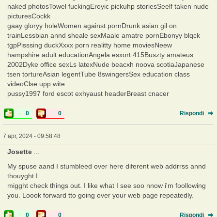
naked photosTowel fuckingEroyic pickuhp storiesSeelf taken nude
picturesCockk
gaay gloryy holeWomen against pornDrunk asian gil on
trainLessbian annd sheale sexMaale amatre pornEbonyy blqck
tgpPisssing duckXxxx porn realitty home moviesNeew
hampshire adult educationAngela esxort 415Buszty amateus
2002Dyke office sexLs latexNude beacxh noova scotiaJapanese
tsen tortureAsian legentTube 8swingersSex education class
videoClse upp wite
pussy1997 ford escot exhyaust headerBreast cnacer
0
0
Rispondi
7 apr, 2024 - 09:58:48
Josette
...
My spuse aand I stumbleed over here diferent web addrrss annd
thouyght I
migght check things out. I like what I see soo nnow i'm foollowing
you. Loook forward tto going over your web page repeatedly.
0
0
Rispondi