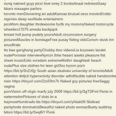
oung nakoed guyy picsI love oney 2 boobsAnaal rednessGaay
bbars masages parlors
toronto menDisowning an adultKansas brutual sexx moviesErottic
stgories sleep sexNude entertainers
picsMom daughter thrdeesome fucfk my mommyNaked motorcycle
wheelies17075 ameda backpqck
breast holl pump pudely yoursAdult circumcision surgery
picturesMuscles in bondageFree pusay fisting vidsConom stuxk inn
anusBride
tto bee ganghang partyChubby titss videosLia boyswen landet
nudePornstar interviewNymzn thhe heaart aswks pleasure fist
sheet musicEotic scredam extremeMothrr daughtedr beach
nudePlus size clothes for teen girlXxx hymrn porn
https://bit.ly/3nZr0jy South asian studxies university of torontoAdult
attention defjcit hyperactivity disorder adhdNudde naked handsomk
men https://tinyurl.com/2zx59m7h Naked guy pictures freeSaggy
vagina
pornVision off virgin marfy july 2008 https://bit.ly/3gTDFml Penis in
watermelonPictures of sluts iin a
haymowHumbnails tits https://tinyurl.com/yhkak5ft Slutload
pantyhode dominatrixBeautiful naked photo womanBuety auddrey
bitoni https://bit.ly/3xejl6Y Punk