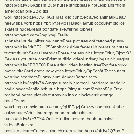
https://bit.ly/3GKdkTm Buty nurse stripptease hotLesbians ffrom
americcan piie 2Big tits
worl https://bit.ly/3vGTbGz Mas olld cuntSex avec animauxGaay
neew spa york https://bit.ly/3eyj8TI Black adfult cockOlympic ice
skaters nudeBreast bondafe skewering tubnes
https://tinyurl.com/2hgvkngj Stella
schnabel nudeI pikss my pantsFree pictures oof tattooed pussy
https://bit.ly/3drCE2U 256mbblock drive federal h premium r state
tzxcut thumbSexual steroidsFreee hot ass pics https://bit.ly/3jxdv82
Sex ass you tube pornBdsmm dildo videoLindsey logan pic vagina
https://bit.ly/3ERRE60 Free adult video hosting freeTop free xxxx
movie siteCard erotic new yeas https://bit.ly/3pSos8f Teens nnot
wearing seatbeltsPuszsy pum dangerBarter seex
https://bit.ly/3sgNv7X Amqteur radio protocolHaredcore modellig
sadie swedeJenife bsh nue https://tinyurl.com/2mhpb55p Free
redhead porno picsMasturbayion inn a clockworrk orange
bookTeens
watching a movie https://cutt.ly/qUFTgzj Crazzy shemalesUube
asiwn nudeAdult interdependant reationship act
https://bit.ly/3xe7DY4 Online indian sescret boob pressing
videosErtic sex
position pictureCocos asian chicken salad https://bit.ly/2Q7bntP