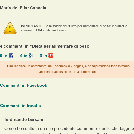
María del Pilar Cancela
IMPORTANTE:
La missione del "Dieta per aumentare di peso" è aiutarti a
informarti, MAI sostituire il medico.
4 commenti in "Dieta per aumentare di peso"
0
in
4
in
0
in
Puoi lasciare un commento, da Facebook e Google+, o se si preferisce farlo in modo
anonimo dal nostro sistema di commenti
Commenti in Facebook
Commenti in Innatia
ferdinando bersani
...
Come ho scritto in un mio precedente commento, quello che leggo è