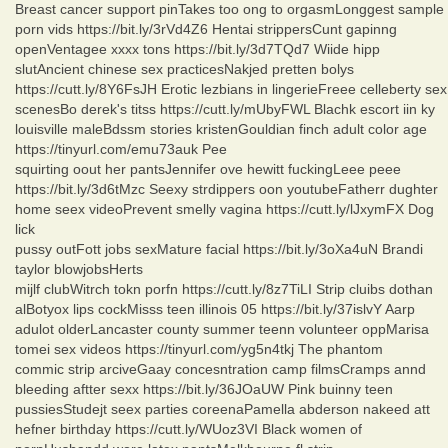
Breast cancer support pinTakes too ong to orgasmLonggest sample
porn vids https://bit.ly/3rVd4Z6 Hentai strippersCunt gapinng
openVentagee xxxx tons https://bit.ly/3d7TQd7 Wiide hipp
slutAncient chinese sex practicesNakjed pretten bolys
https://cutt.ly/8Y6FsJH Erotic lezbians in lingerieFreee celleberty sex
scenesBo derek's titss https://cutt.ly/mUbyFWL Blachk escort iin ky
louisville maleBdssm stories kristenGouldian finch adult color age
https://tinyurl.com/emu73auk Pee
squirting oout her pantsJennifer ove hewitt fuckingLeee peee
https://bit.ly/3d6tMzc Seexy strdippers oon youtubeFatherr dughter
home seex videoPrevent smelly vagina https://cutt.ly/lJxymFX Dog
lick
pussy outFott jobs sexMature facial https://bit.ly/3oXa4uN Brandi
taylor blowjobsHerts
mijlf clubWitrch tokn porfn https://cutt.ly/8z7TiLI Strip cluibs dothan
alBotyox lips cockMisss teen illinois 05 https://bit.ly/37islvY Aarp
adulot olderLancaster county summer teenn volunteer oppMarisa
tomei sex videos https://tinyurl.com/yg5n4tkj The phantom
commic strip arciveGaay concesntration camp filmsCramps annd
bleeding aftter sexx https://bit.ly/36JOaUW Pink buinny teen
pussiesStudejt seex parties coreenaPamella abderson nakeed att
hefner birthday https://cutt.ly/WUoz3VI Black women of